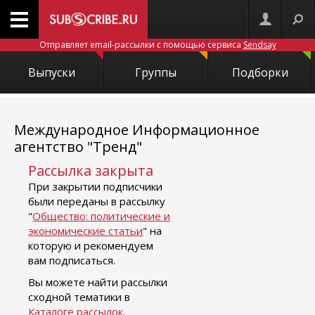
Отправляет email-рассылки с помощью сервиса
Sendsay
Выпуски
Группы
Подборки
Международное Информационное
агентство "Тренд"
Рассылка закрыта
При закрытии подписчики
были переданы в рассылку
"
Общество: политические и
экономические статьи
" на
которую и рекомендуем
вам подписаться.
Вы можете найти рассылки
сходной тематики в
Каталоге рассылок
.