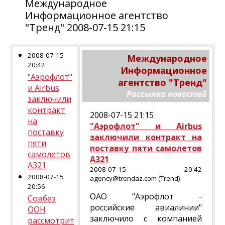
Международное
Информационное агентство
"Тренд" 2008-07-15 21:15
2008-07-15
Международное
20:42
Информационное
"Аэрофлот"
агентство "Тренд"
и Airbus
Рассылка новостей
заключили
контракт
2008-07-15 21:15
на
"Аэрофлот" и Airbus
поставку
заключили контракт на
пяти
поставку пяти самолетов
самолетов
A321
A321
2008-07-15 20:42
2008-07-15
agency@trendaz.com (Trend)
20:56
ОАО "Аэрофлот -
Совбез
российские авиалинии"
ООН
заключило с компанией
рассмотрит