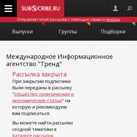
Отправляет email-рассылки с помощью сервиса
Sendsay
Выпуски
Группы
Подборки
Международное Информационное
агентство "Тренд"
Рассылка закрыта
При закрытии подписчики
были переданы в рассылку
"
Общество: политические и
экономические статьи
" на
которую и рекомендуем
вам подписаться.
Вы можете найти рассылки
сходной тематики в
Каталоге рассылок
.