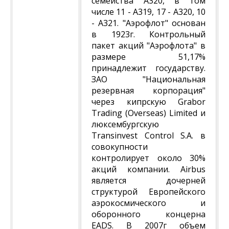
семейства А320, в том
числе 11 - А319, 17 - А320, 10
- А321. "Аэрофлот" основан
в 1923г. Контрольный
пакет акций "Аэрофлота" в
размере 51,17%
принадлежит государству.
ЗАО "Национальная
резервная корпорация"
через кипрскую Grabor
Trading (Overseas) Limited и
люксембургскую
Transinvest Control S.A. в
совокупности
контролирует около 30%
акций компании. Airbus
является дочерней
структурой Европейского
аэрокосмического и
оборонного концерна
EADS. В 2007г объем