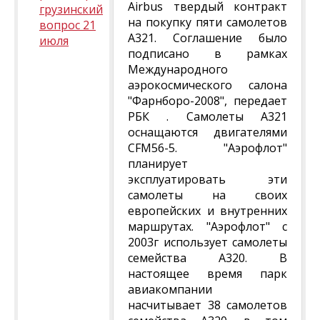
Airbus твердый контракт
грузинский
на покупку пяти самолетов
вопрос 21
А321. Соглашение было
июля
подписано в рамках
Международного
аэрокосмического салона
"Фарнборо-2008", передает
РБК . Самолеты А321
оснащаются двигателями
CFM56-5. "Аэрофлот"
планирует
эксплуатировать эти
самолеты на своих
европейских и внутренних
маршрутах. "Аэрофлот" с
2003г использует самолеты
семейства А320. В
настоящее время парк
авиакомпании
насчитывает 38 самолетов