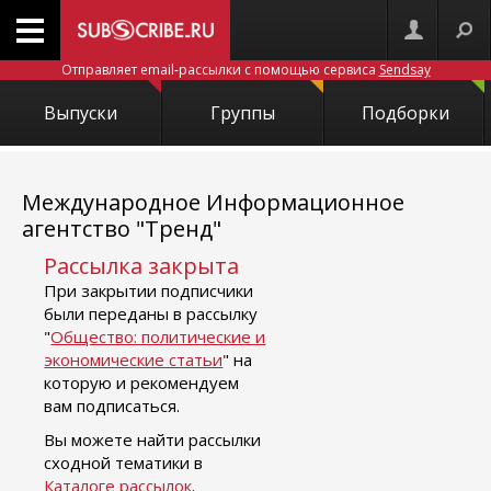
Отправляет email-рассылки с помощью сервиса
Sendsay
Выпуски
Группы
Подборки
Международное Информационное
агентство "Тренд"
Рассылка закрыта
При закрытии подписчики
были переданы в рассылку
"
Общество: политические и
экономические статьи
" на
которую и рекомендуем
вам подписаться.
Вы можете найти рассылки
сходной тематики в
Каталоге рассылок
.