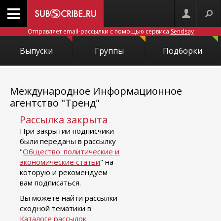
Отправляет email-рассылки с помощью сервиса
Sendsay
Выпуски
Группы
Подборки
Международное Информационное
агентство "Тренд"
Рассылка закрыта
При закрытии подписчики
были переданы в рассылку
"
Общество: политические и
экономические статьи
" на
которую и рекомендуем
вам подписаться.
Вы можете найти рассылки
сходной тематики в
Каталоге рассылок
.