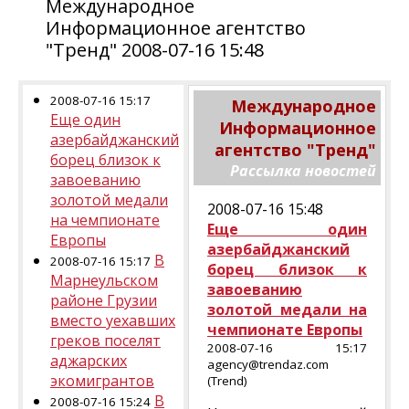
Международное
Информационное агентство
"Тренд" 2008-07-16 15:48
2008-07-16 15:17
Международное
Еще один
Информационное
азербайджанский
агентство "Тренд"
борец близок к
Рассылка новостей
завоеванию
золотой медали
2008-07-16 15:48
на чемпионате
Еще один
Европы
азербайджанский
В
2008-07-16 15:17
борец близок к
Марнеульском
завоеванию
районе Грузии
золотой медали на
вместо уехавших
чемпионате Европы
греков поселят
2008-07-16 15:17
аджарских
agency@trendaz.com
экомигрантов
(Trend)
В
2008-07-16 15:24