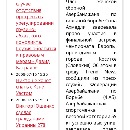
Член женской
случае
сборной
отсутствия
Азербайджана по
прогресса в
вольной борьбе Сона
урегулировании
Ахмедли завоевала
грузино-
право участия в
абхазского
финальной встрече
конфликта,
чемпионата Европы,
Грузия обратится
проводимом в
к правовым
городе Коситсе
мерам - Давид
(Словакия) Об этом в
Бакрадзе
среду Trend News
2008-07-16 15:25
сообщили из пресс-
Никто не хочет
службы Федерации
спать с Кэни
Азербайджана по
Уэстом
Борьбе (ФАБ).
2008-07-16 15:33
Азербайджанская
Виктор Ющенко
спортсменка в
сделал
весовой категории 59
гражданами
кг успешно выступив,
Украины 278
завоевала право