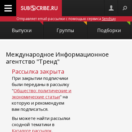
Отправляет email-рассылки с помощью сервиса
Sendsay
Выпуски
Группы
Подборки
Международное Информационное
агентство "Тренд"
Рассылка закрыта
При закрытии подписчики
были переданы в рассылку
"
Общество: политические и
экономические статьи
" на
которую и рекомендуем
вам подписаться.
Вы можете найти рассылки
сходной тематики в
Каталоге рассылок
.