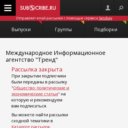
Отправляет email-рассылки с помощью сервиса
Sendsay
Выпуски
Группы
Подборки
Международное Информационное
агентство "Тренд"
Рассылка закрыта
При закрытии подписчики
были переданы в рассылку
"
Общество: политические и
экономические статьи
" на
которую и рекомендуем
вам подписаться.
Вы можете найти рассылки
сходной тематики в
Каталоге рассылок
.