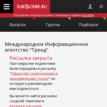
Отправляет email-рассылки с помощью сервиса
Sendsay
Выпуски
Группы
Подборки
Международное Информационное
агентство "Тренд"
Рассылка закрыта
При закрытии подписчики
были переданы в рассылку
"
Общество: политические и
экономические статьи
" на
которую и рекомендуем
вам подписаться.
Вы можете найти рассылки
сходной тематики в
Каталоге рассылок
.