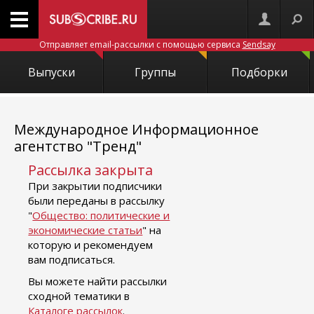
Отправляет email-рассылки с помощью сервиса
Sendsay
Выпуски
Группы
Подборки
Международное Информационное
агентство "Тренд"
Рассылка закрыта
При закрытии подписчики
были переданы в рассылку
"
Общество: политические и
экономические статьи
" на
которую и рекомендуем
вам подписаться.
Вы можете найти рассылки
сходной тематики в
Каталоге рассылок
.