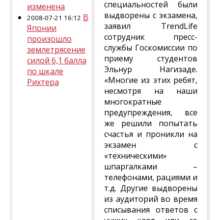
специальностей были
изменена
выдворены с экзамена,
В
2008-07-21 16:12
заявил TrendLife
Японии
сотрудник пресс-
произошло
службы Госкомиссии по
землетрясение
приему студентов
силой 6,1 балла
Эльнур Нагизаде.
по шкале
«Многие из этих ребят,
Рихтера
несмотря на наши
многократные
предупреждения, все
же решили попытать
счастья и проникли на
экзамен с
«техническими»
шпаргалками –
телефонами, рациями и
т.д. Другие выдворены
из аудиторий во время
списывания ответов с