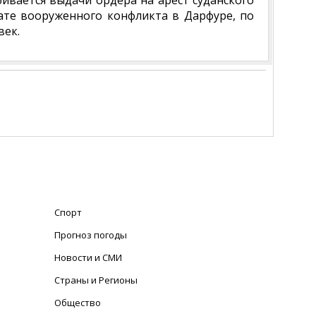
бивается выдачи ордера на арест суданского
тате вооруженного конфликта в Дарфуре, по
век.
Спорт
Прогноз погоды
Новости и СМИ
Страны и Регионы
Общество