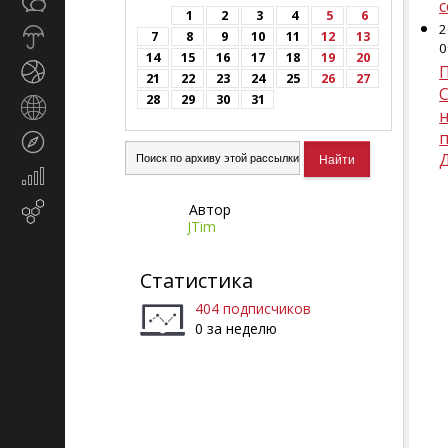
Общество
с
СМИ
1
2
3
4
5
6
2
Прогноз
7
8
9
10
11
12
13
0
погоды
14
15
16
17
18
19
20
Спорт
21
22
23
24
25
26
27
28
29
30
31
Страны
и
п
Туризм
регионы
Экономика
и
Автор
Email-
финансы
JTim
маркетинг
Статистика
404 подписчиков
0 за неделю