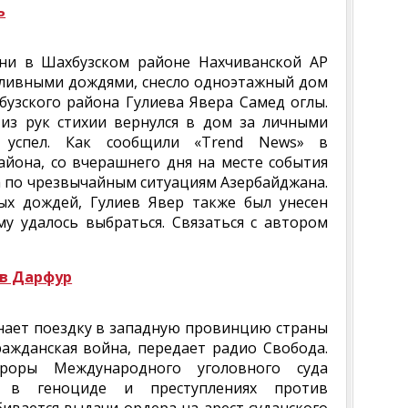
ь
ни в Шахбузском районе Нахчиванской АР
ливными дождями, снесло одноэтажный дом
хбузского района Гулиева Явера Самед оглы.
з рук стихии вернулся в дом за личными
успел. Как сообщили «Trend News» в
айона, со вчерашнего дня на месте события
а по чрезвычайным ситуациям Азербайджана.
х дождей, Гулиев Явер также был унесен
му удалось выбраться. Связаться с автором
 в Дарфур
нает поездку в западную провинцию страны
ражданская война, передает радио Свобода.
роры Международного уголовного суда
я в геноциде и преступлениях против