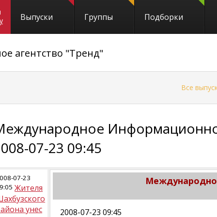
и
Выпуски
Группы
Подборки
y
е агентство "Тренд"
←
Все выпус
Международное Информационное
2008-07-23 09:45
008-07-23
Международное
9:05
Жителя
Шахбузского
айона унес
2008-07-23 09:45