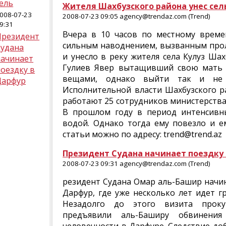
ель
Жителя Шахбузского района унес сел
008-07-23
2008-07-23 09:05 agency@trendaz.com (Trend)
9:31
Вчера в 10 часов по местному време
Президент
сильным наводнением, вызванным про
Судана
и унесло в реку жителя села Кулуз Ша
начинает
Гулиев Явер вытащивший свою мать и
оездку в
вещами, однако выйти так и не 
Дарфур
Исполнительной власти Шахбузского р
работают 25 сотрудников министерств
В прошлом году в период интенсивны
водой. Однако тогда ему повезло и е
статьи можно по адресу: trend@trend.az
Президент Судана начинает поездку
2008-07-23 09:31 agency@trendaz.com (Trend)
резидент Судана Омар аль-Башир начи
Дарфур, где уже несколько лет идет г
Незадолго до этого визита проку
предъявили аль-Баширу обвинени