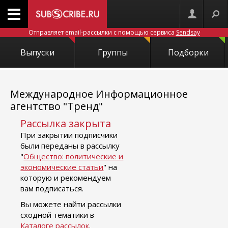
Отправляет email-рассылки с помощью сервиса
Sendsay
Выпуски
Группы
Подборки
Международное Информационное
агентство "Тренд"
Рассылка закрыта
При закрытии подписчики
были переданы в рассылку
"
Общество: политические и
экономические статьи
" на
которую и рекомендуем
вам подписаться.
Вы можете найти рассылки
сходной тематики в
Каталоге рассылок
.