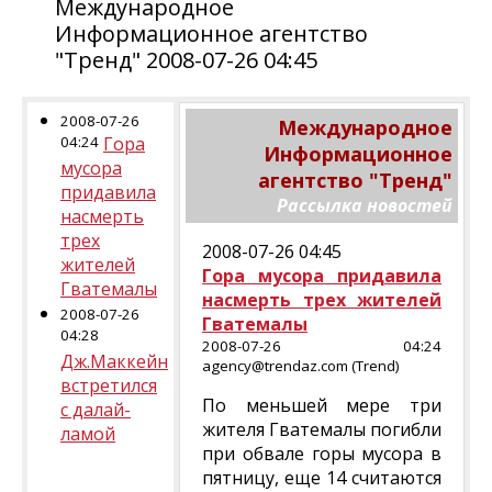
Международное
Информационное агентство
"Тренд" 2008-07-26 04:45
2008-07-26
Международное
04:24
Гора
Информационное
мусора
агентство "Тренд"
придавила
Рассылка новостей
насмерть
трех
2008-07-26 04:45
жителей
Гора мусора придавила
Гватемалы
насмерть трех жителей
2008-07-26
Гватемалы
04:28
2008-07-26 04:24
Дж.Маккейн
agency@trendaz.com (Trend)
встретился
По меньшей мере три
с далай-
жителя Гватемалы погибли
ламой
при обвале горы мусора в
пятницу, еще 14 считаются