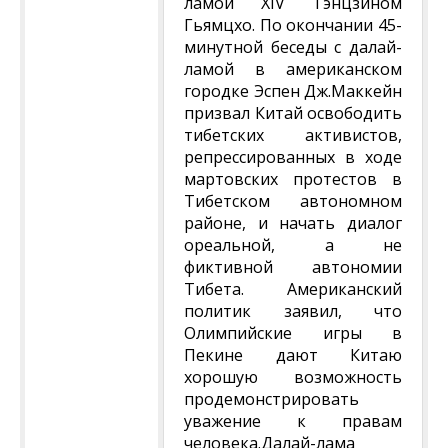
ламой XIV Тэнцзином
Гьямцхо. По окончании 45-
минутной беседы с далай-
ламой в американском
городке Эспен Дж.Маккейн
призвал Китай освободить
тибетских активистов,
репрессированных в ходе
мартовских протестов в
Тибетском автономном
районе, и начать диалог
ореальной, а не
фиктивной автономии
Тибета. Американский
политик заявил, что
Олимпийские игры в
Пекине дают Китаю
хорошую возможность
продемонстрировать
уважение к правам
человека.Далай-лама