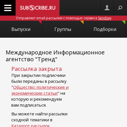
Отправляет email-рассылки с помощью сервиса
Sendsay
Выпуски
Группы
Подборки
Международное Информационное
агентство "Тренд"
Рассылка закрыта
При закрытии подписчики
были переданы в рассылку
"
Общество: политические и
экономические статьи
" на
которую и рекомендуем
вам подписаться.
Вы можете найти рассылки
сходной тематики в
Каталоге рассылок
.