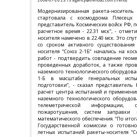
2008-07-26 23:13 agency@trendaz.com (Trend)
Модернизированная ракета-носитель 
стартовала с космодрома Плесецк
представитель Космических войск РФ, п
расчетное время - 22.31 мск", - отме
носителя намечено в 22.40 мск. Это сп
со сроком активного существования
носителя "Союз 2-1Б" начались на кос
работ - подтвердить совпадение геоме
проведенных доработок, а также пров
наземного технологического оборудова
1-Б в масштабе генеральных испы
подготовки", - сказал представитель 
расчет центра испытаний и применения
наземного технологического оборудов
телеметрической информации, с
пожаротушения, систем заправки
математического обеспечения. "По ито
Государственной комиссии о готовн
летных испытаний ракеты-носителя "Со