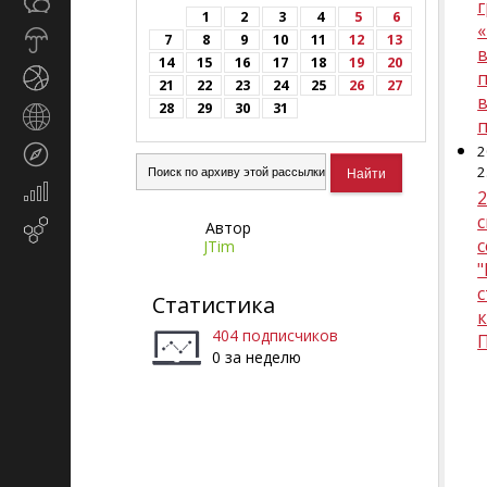
Общество
СМИ
1
2
3
4
5
6
«
Прогноз
7
8
9
10
11
12
13
в
погоды
14
15
16
17
18
19
20
Спорт
21
22
23
24
25
26
27
в
28
29
30
31
Страны
и
2
Туризм
регионы
2
Экономика
2
и
Автор
Email-
финансы
JTim
маркетинг
"
с
Статистика
404 подписчиков
0 за неделю