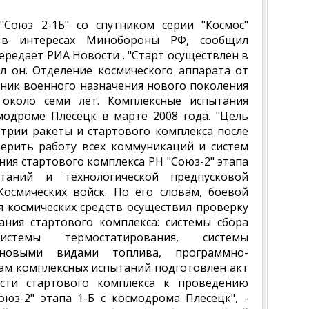
"Союз 2-1Б" со спутником серии "Космос"
 в интересах Минобороны РФ, сообщил
ередает РИА Новости . "Старт осуществлен в
тил он. Отделение космического аппарата от
утник военного назначения нового поколения
 около семи лет. Комплексные испытания
модроме Плесецк в марте 2008 года. "Цель
трии ракеты и стартового комплекса после
ерить работу всех коммуникаций и систем
ния стартового комплекса РН "Союз-2" этапа
таний и технологической предпусковой
Космических войск. По его словам, боевой
 космических средств осуществил проверку
ания стартового комплекса: системы сбора
истемы термостатирования, системы
 новыми видами топлива, программно-
гам комплексных испытаний подготовлен акт
ости стартового комплекса к проведению
юз-2" этапа 1-Б с космодрома Плесецк", -