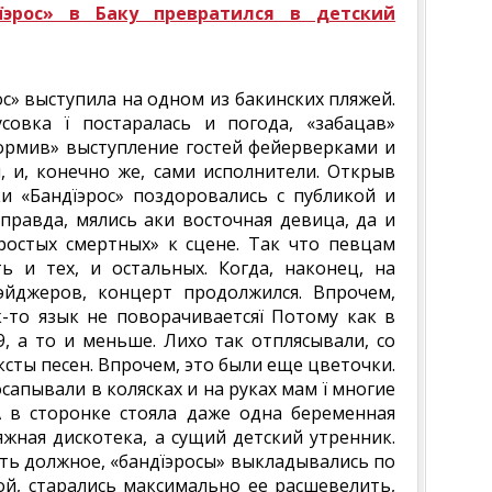
їэрос» в Баку превратился в детский
ос» выступила на одном из бакинских пляжей.
совка ї постаралась и погода, «забацав»
ормив» выступление гостей фейерверками и
 и, конечно же, сами исполнители. Открыв
ки «Бандїэрос» поздоровались с публикой и
 правда, мялись аки восточная девица, да и
ростых смертных» к сцене. Так что певцам
 и тех, и остальных. Когда, наконец, на
эйджеров, концерт продолжился. Впрочем,
то язык не поворачиваетсяї Потому как в
9, а то и меньше. Лихо так отплясывали, со
ксты песен. Впрочем, это были еще цветочки.
сапывали в колясках и на руках мам ї многие
 в сторонке стояла даже одна беременная
жная дискотека, а сущий детский утренник.
ать должное, «бандїэросы» выкладывались по
ой, старались максимально ее расшевелить,