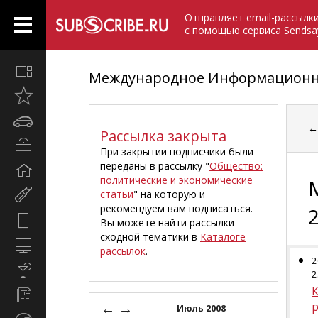
Отправляет email-рассылк
с помощью сервиса
Sendsa
Все
Международное Информационно
вместе
Открыто
недавно
Автомобили
Рассылка закрыта
Бизнес
При закрытии подписчики были
и
переданы в рассылку "
Общество:
Дом
карьера
политические и экономические
и
статьи
" на которую и
Мир
семья
рекомендуем вам подписаться.
женщины
Hi-
Вы можете найти рассылки
Tech
сходной тематики в
Каталоге
Компьютеры
рассылок
.
и
2
Культура,
интернет
2
стиль
Новости
жизни
←
→
и
Июль 2008