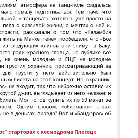
 усилиям, атмосфера на танц-поле создалась
мало-помалу подтягиваться. Тем паче, что
ельной, и танцевать хотелось уже просто на
, пела о красивой жизни, о мечтах о ней и,
страсти, рассказали о том что «Каламбия
а жить на Манхеттене», пообещали, что «Все
 из следующих клипов они снимут в Баку.
сто ради красного словца, но публике все
е, не очень молодые и ЕЩЕ не молодые
ми грустил охранник, присматривающий за
для грусти у него действительно былї
ных» билета на этот концерт. Но, охранник,
ос» не входит, так что небрежно оставил их
 крутой джип, выглядывает из него человек и
 билета. Мол готов купить их по 50 манат за
овом. Одним словом, «обломался» страж
 не в деньгах, правда? Вот и «Бандїэрос» об
мос" стартовал с космодрома Плесецк