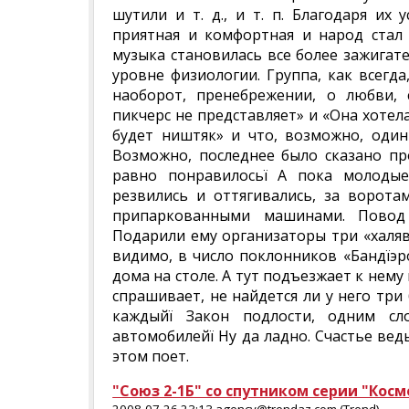
шутили и т. д., и т. п. Благодаря их
приятная и комфортная и народ стал 
музыка становилась все более зажигат
уровне физиологии. Группа, как всегда
наоборот, пренебрежении, о любви, 
пикчерс не представляет» и «Она хотел
будет ништяк» и что, возможно, один
Возможно, последнее было сказано про
равно понравилосьї А пока молоды
резвились и оттягивались, за ворота
припаркованными машинами. Повод 
Подарили ему организаторы три «халяв
видимо, в число поклонников «Бандїэр
дома на столе. А тут подъезжает к нему
спрашивает, не найдется ли у него три
каждыйї Закон подлости, одним сл
автомобилейї Ну да ладно. Счастье ведь
этом поет.
"Союз 2-1Б" со спутником серии "Кос