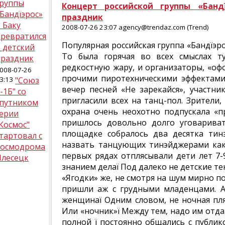
группы
Концерт российской группы «Банд
Бандїэрос»
праздник
 Баку
2008-07-26 23:07 agency@trendaz.com (Trend)
превратился
Популярная российская группа «Бандїэр
 детский
То была горячая во всех смыслах ту
праздник
редкостную жару, и организаторы, «оф
008-07-26
прочими пиротехническими эффектами,
3:13
"Союз
вечер песней «Не зарекайся», участни
-1Б" со
пригласили всех на танц-пол. Зрители,
спутником
охрана очень неохотно подпускала «п
серии
пришлось довольно долго уговаривать
Космос"
площадке собралось два десятка тин
тартовал с
назвать танцующих тинэйджерами как-
космодрома
первых рядах отплясывали дети лет 7-
Плесецк
знанием делаї Под далеко не детские те
«Ягодки» же, не смотря на шум мирно по
пришли аж с грудными младенцами. А
женщинаї Одним словом, не ночная пля
Или «ночник»ї Между тем, надо им отд
полной ї постоянно общались с публик