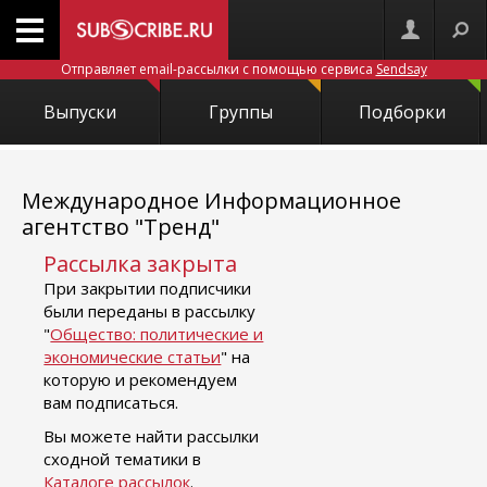
Отправляет email-рассылки с помощью сервиса
Sendsay
Выпуски
Группы
Подборки
Международное Информационное
агентство "Тренд"
Рассылка закрыта
При закрытии подписчики
были переданы в рассылку
"
Общество: политические и
экономические статьи
" на
которую и рекомендуем
вам подписаться.
Вы можете найти рассылки
сходной тематики в
Каталоге рассылок
.