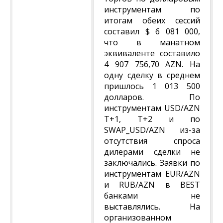
инструментам по
итогам обеих сессий
составил $ 6 081 000,
что в манатном
эквиваленте составило
4 907 756,70 AZN. На
одну сделку в среднем
пришлось 1 013 500
долларов. По
инструментам USD/AZN
T+1, T+2 и по
SWAP_USD/AZN из-за
отсутствия спроса
дилерами сделки не
заключались. Заявки по
инструментам EUR/AZN
и RUB/AZN в BEST
банками не
выставлялись. На
организованном