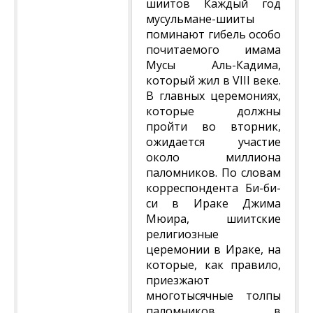
шиитов Каждый год
мусульмане-шииты
поминают гибель особо
почитаемого имама
Мусы Аль-Кадима,
который жил в VIII веке.
В главных церемониях,
которые должны
пройти во вторник,
ожидается участие
около миллиона
паломников. По словам
корреспондента Би-би-
си в Ираке Джима
Мюира, шиитские
религиозные
церемонии в Ираке, на
которые, как правило,
приезжают
многотысячные толпы
паломников, в