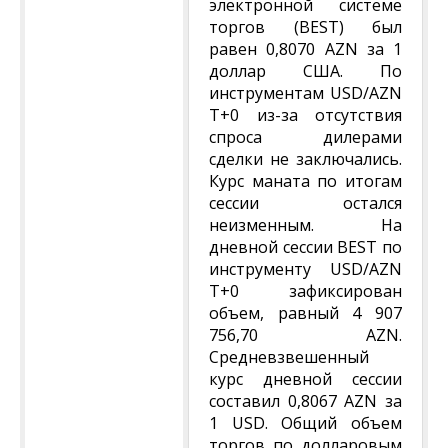
электронной системе
торгов (BEST) был
равен 0,8070 AZN за 1
доллар США. По
инструментам USD/AZN
T+0 из-за отсутствия
спроса дилерами
сделки не заключались.
Курс маната по итогам
сессии остался
неизменным. На
дневной сессии BEST по
инструменту USD/AZN
T+0 зафиксирован
объем, равный 4 907
756,70 AZN.
Средневзвешенный
курс дневной сессии
составил 0,8067 AZN за
1 USD. Общий объем
торгов по долларовым