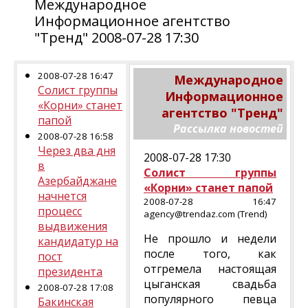
Международное
Информационное агентство
"Тренд" 2008-07-28 17:30
2008-07-28 16:47
Международное
Солист группы
Информационное
«Корни» станет
агентство "Тренд"
папой
Рассылка новостей
2008-07-28 16:58
Через два дня
2008-07-28 17:30
в
Солист группы
Азербайджане
«Корни» станет папой
начнется
2008-07-28 16:47
процесс
agency@trendaz.com (Trend)
выдвижения
Не прошло и недели
кандидатур на
после того, как
пост
отгремела настоящая
президента
цыганская свадьба
2008-07-28 17:08
популярного певца
Бакинская