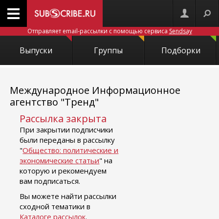
Отправляет email-рассылки с помощью сервиса
Sendsay
Выпуски
Группы
Подборки
Международное Информационное
агентство "Тренд"
Рассылка закрыта
При закрытии подписчики
были переданы в рассылку
"
Общество: политические и
экономические статьи
" на
которую и рекомендуем
вам подписаться.
Вы можете найти рассылки
сходной тематики в
Каталоге рассылок
.