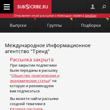
Отправляет email-рассылки с помощью сервиса
Sendsay
Выпуски
Группы
Подборки
Международное Информационное
агентство "Тренд"
Рассылка закрыта
При закрытии подписчики
были переданы в рассылку
"
Общество: политические и
экономические статьи
" на
которую и рекомендуем
вам подписаться.
Вы можете найти рассылки
сходной тематики в
Каталоге рассылок
.