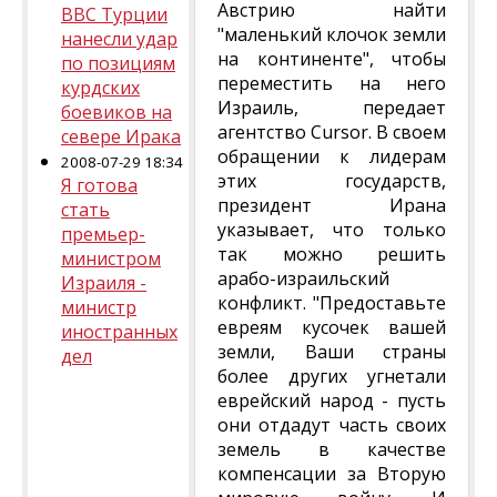
Австрию найти
ВВС Турции
"маленький клочок земли
нанесли удар
на континенте", чтобы
по позициям
переместить на него
курдских
Израиль, передает
боевиков на
агентство Cursor. В своем
севере Ирака
обращении к лидерам
2008-07-29 18:34
этих государств,
Я готова
президент Ирана
стать
указывает, что только
премьер-
так можно решить
министром
арабо-израильский
Израиля -
конфликт. "Предоставьте
министр
евреям кусочек вашей
иностранных
земли, Ваши страны
дел
более других угнетали
еврейский народ - пусть
они отдадут часть своих
земель в качестве
компенсации за Вторую