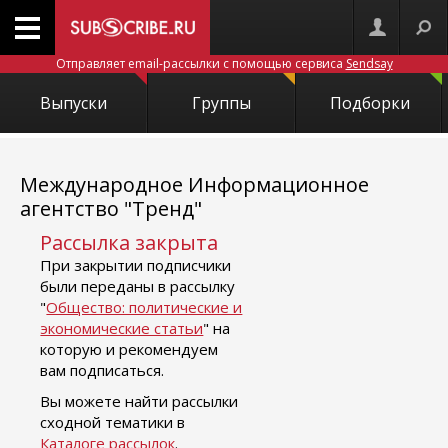
Отправляет email-рассылки с помощью сервиса
Sendsay
Выпуски
Группы
Подборки
Международное Информационное
агентство "Тренд"
Рассылка закрыта
При закрытии подписчики
были переданы в рассылку
"
Общество: политические и
экономические статьи
" на
которую и рекомендуем
вам подписаться.
Вы можете найти рассылки
сходной тематики в
Каталоге рассылок
.