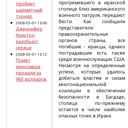
прогремевшего в иракской
пройдет
столице близ американского
шахматный
военного патруля, передают
турнир
Вести. Как сообщили
2008-05-01 13:06
представители
Дженнифер
правоохранительных
Анистон
органов страны, все
разобьют
погибшие - иракцы, однако
сердце
пострадавшие есть также
2008-05-01 13:12
среди военнослужащих США.
Помёт
Несмотря на определенные
динозавра
успехи, которых удалось
продали за
добиться властям и силам
960 долларов
многонациональной
коалиции в обеспечении
безопасности в Багдаде,
столица по-прежнему
остается в числе наиболее
опасных точек в Ираке.