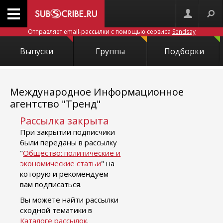
Отправляет email-рассылки с помощью сервиса
Sendsay
Выпуски
Группы
Подборки
Международное Информационное
агентство "Тренд"
Рассылка закрыта
При закрытии подписчики
были переданы в рассылку
"
Общество: политические и
экономические статьи
" на
которую и рекомендуем
вам подписаться.
Вы можете найти рассылки
сходной тематики в
Каталоге рассылок
.