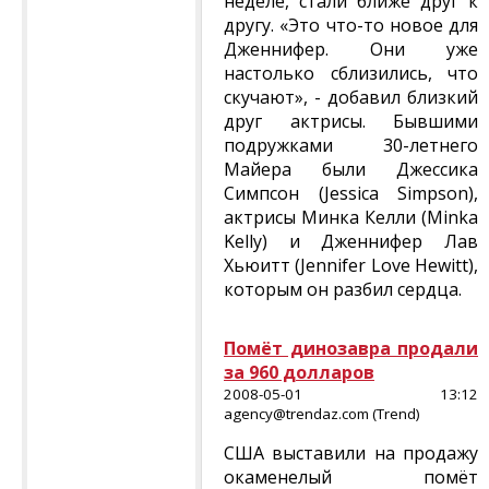
неделе, стали ближе друг к
другу. «Это что-то новое для
Дженнифер. Они уже
настолько сблизились, что
скучают», - добавил близкий
друг актрисы. Бывшими
подружками 30-летнего
Майера были Джессика
Симпсон (Jessica Simpson),
актрисы Минка Келли (Minka
Kelly) и Дженнифер Лав
Хьюитт (Jennifer Love Hewitt),
которым он разбил сердца.
Помёт динозавра продали
за 960 долларов
2008-05-01 13:12
agency@trendaz.com (Trend)
США выставили на продажу
окаменелый помёт