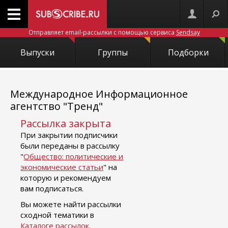
Отправляет email-рассылки с помощью сервиса
Sendsay
Выпуски
Группы
Подборки
Международное Информационное
агентство "Тренд"
Рассылка закрыта
При закрытии подписчики
были переданы в рассылку
"
Общество: политические и
экономические статьи
" на
которую и рекомендуем
вам подписаться.
Вы можете найти рассылки
сходной тематики в
Каталоге рассылок
.