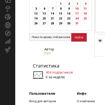
Общество
СМИ
1
2
3
4
Прогноз
5
6
7
8
9
10
11
погоды
12
13
14
15
16
17
18
Спорт
19
20
21
22
23
24
25
26
27
28
29
30
31
Страны
и
Туризм
регионы
Экономика
и
Автор
Email-
финансы
JTim
маркетинг
Статистика
404 подписчиков
0 за неделю
Пользователю
Инфо
Вход для авторов
О компании