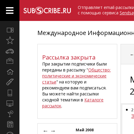
Отправляет email-рассылк
с помощью сервиса
Sendsa
Все
Международное Информационно
вместе
Открыто
недавно
Автомобили
Рассылка закрыта
Бизнес
При закрытии подписчики были
и
переданы в рассылку "
Общество:
Дом
карьера
политические и экономические
и
статьи
" на которую и
Мир
семья
рекомендуем вам подписаться.
женщины
Hi-
Вы можете найти рассылки
Tech
сходной тематики в
Каталоге
Компьютеры
рассылок
.
и
2
Культура,
интернет
стиль
Новости
жизни
←
→
и
Май 2008