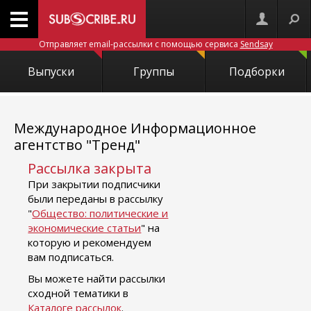
Отправляет email-рассылки с помощью сервиса
Sendsay
Выпуски
Группы
Подборки
Международное Информационное
агентство "Тренд"
Рассылка закрыта
При закрытии подписчики
были переданы в рассылку
"
Общество: политические и
экономические статьи
" на
которую и рекомендуем
вам подписаться.
Вы можете найти рассылки
сходной тематики в
Каталоге рассылок
.