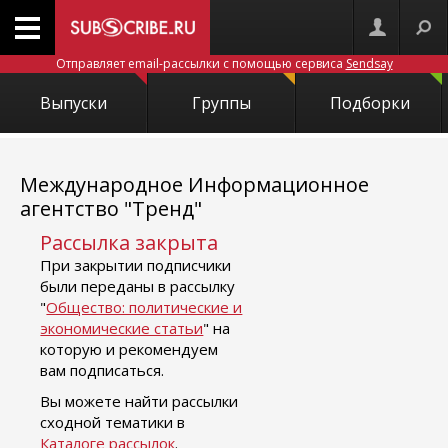
Отправляет email-рассылки с помощью сервиса
Sendsay
Выпуски
Группы
Подборки
Международное Информационное
агентство "Тренд"
Рассылка закрыта
При закрытии подписчики
были переданы в рассылку
"
Общество: политические и
экономические статьи
" на
которую и рекомендуем
вам подписаться.
Вы можете найти рассылки
сходной тематики в
Каталоге рассылок
.