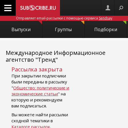
Отправляет email-рассылки с помощью сервиса
Sendsay
Выпуски
Группы
Подборки
Международное Информационное
агентство "Тренд"
Рассылка закрыта
При закрытии подписчики
были переданы в рассылку
"
Общество: политические и
экономические статьи
" на
которую и рекомендуем
вам подписаться.
Вы можете найти рассылки
сходной тематики в
Каталоге рассылок
.