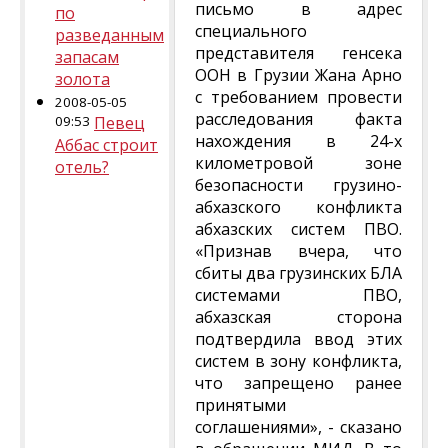
письмо в адрес
по
специального
разведанным
представителя генсека
запасам
ООН в Грузии Жана Арно
золота
с требованием провести
2008-05-05
расследования факта
09:53
Певец
нахождения в 24-х
Аббас строит
километровой зоне
отель?
безопасности грузино-
абхазского конфликта
абхазских систем ПВО.
«Признав вчера, что
сбиты два грузинских БЛА
системами ПВО,
абхазская сторона
подтвердила ввод этих
систем в зону конфликта,
что запрещено ранее
принятыми
соглашениями», - сказано