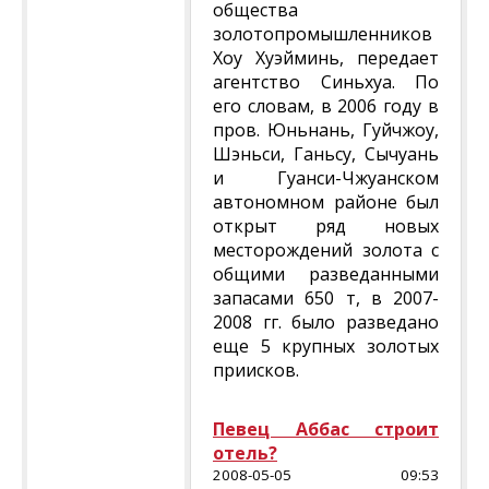
общества
золотопромышленников
Хоу Хуэйминь, передает
агентство Синьхуа. По
его словам, в 2006 году в
пров. Юньнань, Гуйчжоу,
Шэньси, Ганьсу, Сычуань
и Гуанси-Чжуанском
автономном районе был
открыт ряд новых
месторождений золота с
общими разведанными
запасами 650 т, в 2007-
2008 гг. было разведано
еще 5 крупных золотых
приисков.
Певец Аббас строит
отель?
2008-05-05 09:53