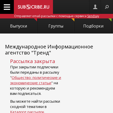
Отправляет email-рассылки с помощью сервиса
Sendsay
Выпуски
Группы
Подборки
Международное Информационное
агентство "Тренд"
Рассылка закрыта
При закрытии подписчики
были переданы в рассылку
"
Общество: политические и
экономические статьи
" на
которую и рекомендуем
вам подписаться.
Вы можете найти рассылки
сходной тематики в
Каталоге рассылок
.