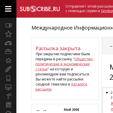
Отправляет email-рассылк
с помощью сервиса
Sendsa
Все
Международное Информационно
вместе
Открыто
недавно
Автомобили
Рассылка закрыта
Бизнес
При закрытии подписчики были
и
переданы в рассылку "
Общество:
Дом
карьера
политические и экономические
и
статьи
" на которую и
Мир
семья
рекомендуем вам подписаться.
женщины
Hi-
Вы можете найти рассылки
Tech
сходной тематики в
Каталоге
Компьютеры
рассылок
.
и
2
Культура,
интернет
2
стиль
Новости
жизни
←
→
и
Май 2008