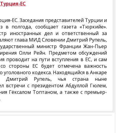
 Турция-ЕС
рция-ЕС. Заседания представителей Турции и
з в полгода, сообщает газета «Тюркийе».
стр иностранных дел и ответственный за
авляют глава МИД Словении Дмитрий Рупель,
сударственный министр Франции Жан-Пьер
ирения Олли Рейн. Предметом обсуждений
я проводит на пути вступления в ЕС, и сам
 со стороны ЕС будет отмечена важность
о уголовного кодекса. Находящийся в Анкаре
и Дмитрий Рупель, чья страна ныне
ел встречи с президентом Абдуллой Гюлем,
ия Гёксалом Топтаном, а также с премьер-
.