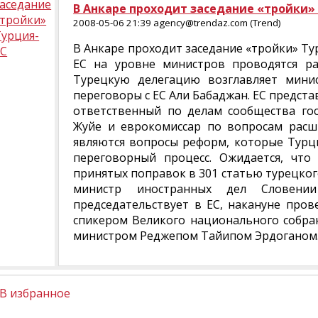
заседание
В Анкаре проходит заседание «тройки»
«тройки»
2008-05-06 21:39 agency@trendaz.com (Trend)
Турция-
В Анкаре проходит заседание «тройки» Ту
ЕС
ЕС на уровне министров проводятся ра
Турецкую делегацию возглавляет мини
переговоры с ЕС Али Бабаджан. ЕС предст
ответственный по делам сообщества го
Жуйе и еврокомиссар по вопросам расш
являются вопросы реформ, которые Турци
переговорный процесс. Ожидается, что
принятых поправок в 301 статью турецког
министр иностранных дел Словени
председательствует в ЕС, накануне пров
спикером Великого национального собран
министром Реджепом Тайипом Эрдоганом
В избранное