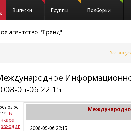
и
Выпуски
Группы
Подборки
y
е агентство "Тренд"
←
Все выпус
Международное Информационное
2008-05-06 22:15
008-05-06
Международное
1:39
В
Анкаре
проходит
2008-05-06 22:15