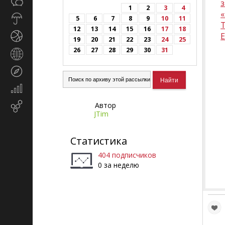
Общество
СМИ
1
2
3
4
Прогноз
5
6
7
8
9
10
11
погоды
12
13
14
15
16
17
18
Спорт
19
20
21
22
23
24
25
26
27
28
29
30
31
Страны
и
Туризм
регионы
Экономика
и
Автор
Email-
финансы
JTim
маркетинг
Статистика
404 подписчиков
0 за неделю