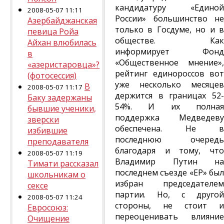
кандидатуру «Единой
2008-05-07 11:11
России» большинство не
Азербайджанская
только в Госдуме, но и в
певица Ройа
обществе. Как
Айхан влюбилась
информирует Фонд
в
«Общественное мнение»,
«азеристаровца»?
рейтинг единороссов вот
(фотосессия)
уже несколько месяцев
В
2008-05-07 11:17
держится в границах 52-
Баку задержаны
54%. И их полная
бывшие ученики,
поддержка Медведеву
зверски
обеспечена. Не в
избившие
последнюю очередь
преподавателя
благодаря и тому, что
2008-05-07 11:19
Владимир Путин на
Тимати рассказал
последнем съезде «ЕР» был
школьникам о
избран председателем
сексе
партии. Но, с другой
2008-05-07 11:24
стороны, не стоит и
Евросоюз:
переоценивать влияние
Очищение