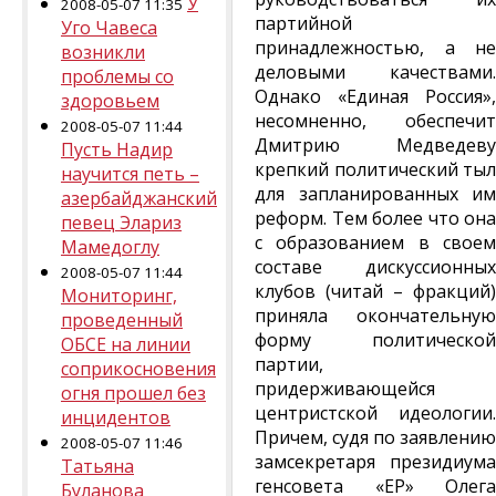
У
2008-05-07 11:35
партийной
Уго Чавеса
принадлежностью, а не
возникли
деловыми качествами.
проблемы со
Однако «Единая Россия»,
здоровьем
несомненно, обеспечит
2008-05-07 11:44
Дмитрию Медведеву
Пусть Надир
крепкий политический тыл
научится петь –
для запланированных им
азербайджанский
реформ. Тем более что она
певец Элариз
с образованием в своем
Мамедоглу
составе дискуссионных
2008-05-07 11:44
клубов (читай – фракций)
Мониторинг,
приняла окончательную
проведенный
форму политической
ОБСЕ на линии
партии,
соприкосновения
придерживающейся
огня прошел без
центристской идеологии.
инцидентов
Причем, судя по заявлению
2008-05-07 11:46
замсекретаря президиума
Татьяна
генсовета «ЕР» Олега
Буланова