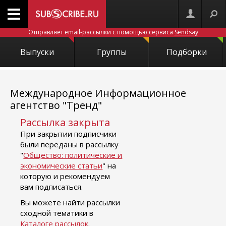
Отправляет email-рассылки с помощью сервиса
Sendsay
Выпуски
Группы
Подборки
Международное Информационное
агентство "Тренд"
Рассылка закрыта
При закрытии подписчики
были переданы в рассылку
"
Общество: политические и
экономические статьи
" на
которую и рекомендуем
вам подписаться.
Вы можете найти рассылки
сходной тематики в
Каталоге рассылок
.