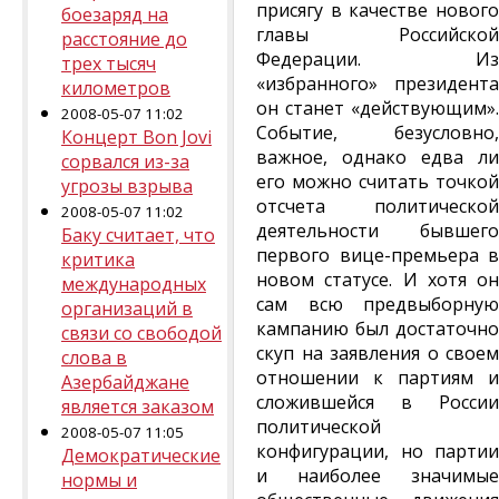
присягу в качестве нового
боезаряд на
главы Российской
расстояние до
Федерации. Из
трех тысяч
«избранного» президента
километров
он станет «действующим».
2008-05-07 11:02
Событие, безусловно,
Концерт Bon Jovi
важное, однако едва ли
сорвался из-за
его можно считать точкой
угрозы взрыва
отсчета политической
2008-05-07 11:02
деятельности бывшего
Баку считает, что
первого вице-премьера в
критика
новом статусе. И хотя он
международных
сам всю предвыборную
организаций в
кампанию был достаточно
связи со свободой
скуп на заявления о своем
слова в
отношении к партиям и
Азербайджане
сложившейся в России
является заказом
политической
2008-05-07 11:05
конфигурации, но партии
Демократические
и наиболее значимые
нормы и