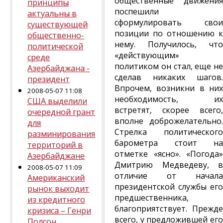
общественные движения
принципы
поспешили
актуальны в
сформулировать свои
существующей
позиции по отношению к
общественно-
нему. Получилось, что
политической
«действующим»
среде
политиком он стал, еще не
Азербайджана -
сделав никаких шагов.
президент
Впрочем, возникни в них
2008-05-07 11:08
необходимость, их
США выделили
встретят, скорее всего,
очередной грант
вполне доброжелательно.
для
Стрелка политического
разминирования
барометра стоит на
территорий в
отметке «ясно». «Погода»
Азербайджане
Дмитрию Медведеву, в
2008-05-07 11:09
отличие от начала
Американский
президентской службы его
рынок выходит
предшественника,
из кредитного
благоприятствует. Прежде
кризиса – Генри
всего, у предложившей его
Полсон