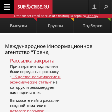
Отправляет email-рассылки с помощью сервиса
Sendsay
Выпуски
Группы
Подборки
Международное Информационное
агентство "Тренд"
Рассылка закрыта
При закрытии подписчики
были переданы в рассылку
"
Общество: политические и
экономические статьи
" на
которую и рекомендуем
вам подписаться.
Вы можете найти рассылки
сходной тематики в
Каталоге рассылок
.