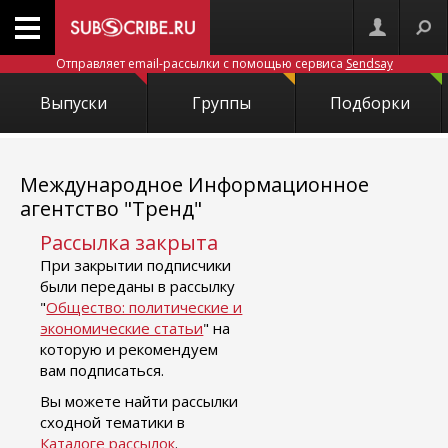
Отправляет email-рассылки с помощью сервиса
Sendsay
Выпуски
Группы
Подборки
Международное Информационное
агентство "Тренд"
Рассылка закрыта
При закрытии подписчики
были переданы в рассылку
"
Общество: политические и
экономические статьи
" на
которую и рекомендуем
вам подписаться.
Вы можете найти рассылки
сходной тематики в
Каталоге рассылок
.