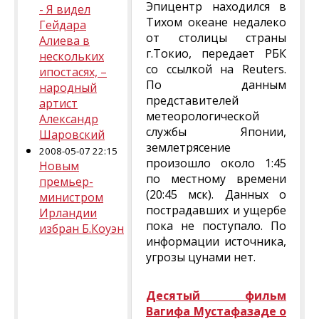
Эпицентр находился в
- Я видел
Тихом океане недалеко
Гейдара
от столицы страны
Алиева в
г.Токио, передает РБК
нескольких
со ссылкой на Reuters.
ипостасях, –
По данным
народный
представителей
артист
метеорологической
Александр
службы Японии,
Шаровский
землетрясение
2008-05-07 22:15
произошло около 1:45
Новым
по местному времени
премьер-
(20:45 мск). Данных о
министром
пострадавших и ущербе
Ирландии
пока не поступало. По
избран Б.Коуэн
информации источника,
угрозы цунами нет.
Десятый фильм
Вагифа Мустафазаде о