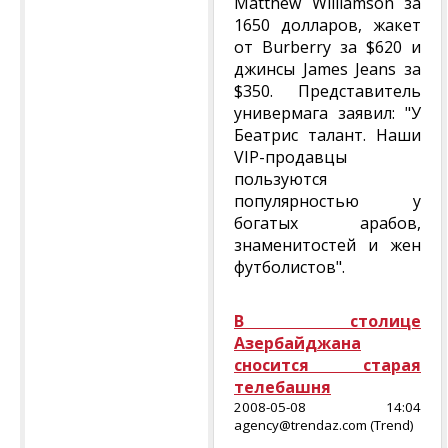
Matthew Williamson за
1650 долларов, жакет
от Burberry за $620 и
джинсы James Jeans за
$350. Представитель
универмага заявил: "У
Беатрис талант. Наши
VIP-продавцы
пользуются
популярностью у
богатых арабов,
знаменитостей и жен
футболистов".
В столице
Азербайджана
сносится старая
телебашня
2008-05-08 14:04
agency@trendaz.com (Trend)