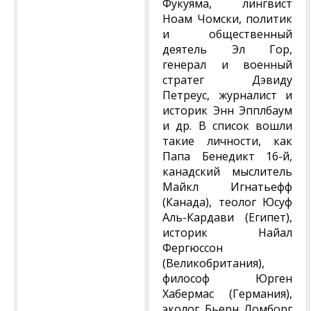
Фукуяма, лингвист
Ноам Чомски, политик
и общественный
деятель Эл Гор,
генерал и военный
стратег Дэвиду
Петреус, журналист и
историк Энн Эпплбаум
и др. В список вошли
такие личности, как
Папа Бенедикт 16-й,
канадский мыслитель
Майкл Игнатьефф
(Канада), теолог Юсуф
Аль-Кардави (Египет),
историк Найал
Фергюссон
(Великобритания),
философ Юрген
Хабермас (Германия),
эколог Бьерн Ломборг