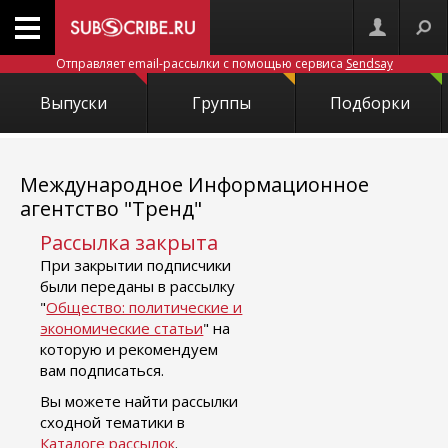
Отправляет email-рассылки с помощью сервиса
Sendsay
Выпуски
Группы
Подборки
Международное Информационное
агентство "Тренд"
Рассылка закрыта
При закрытии подписчики
были переданы в рассылку
"
Общество: политические и
экономические статьи
" на
которую и рекомендуем
вам подписаться.
Вы можете найти рассылки
сходной тематики в
Каталоге рассылок
.