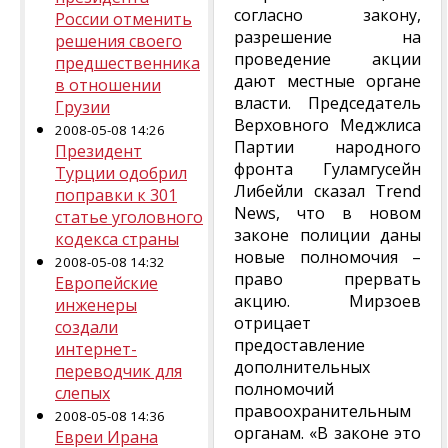
согласно закону,
России отменить
разрешение на
решения своего
проведение акции
предшественника
дают местные органе
в отношении
власти. Председатель
Грузии
Верховного Меджлиса
2008-05-08 14:26
Партии народного
Президент
фронта Гуламгусейн
Турции одобрил
Либейли сказал Trend
поправки к 301
News, что в новом
статье уголовного
законе полиции даны
кодекса страны
новые полномочия –
2008-05-08 14:32
право прервать
Европейские
акцию. Мирзоев
инженеры
отрицает
создали
предоставление
интернет-
дополнительных
переводчик для
полномочий
слепых
правоохранительным
2008-05-08 14:36
органам. «В законе это
Евреи Ирана