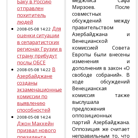
меджлиса Сафа
Баку в Россию
Мирзоев. После
отправлен
совместных
похититель
обсуждений между
людей
правительством
Для
2008-05-08 14:22
Азербайджана и
оценки ситуации
Венецианской
в сепаратистских
комиссией Совета
регионах Грузии в
Европы были внесены
страну прибудут
изменения и
послы ОБСЕ
дополнения в закон «О
В
2008-05-08 14:22
свободе собраний». В
Азербайджане
ходе обсуждений
созданы
Венецианская
экзаменационные
комиссия также
комиссии по
выслушала
выявлению
предложения
способностей
оппозиционных
2008-05-08 14:24
партий Азербайджана.
Джон Маккейн
Оппозиция же считает
призвал нового
неправильным то, что
президента