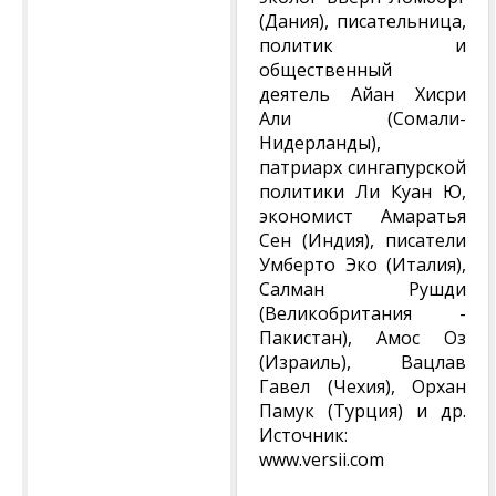
(Дания), писательница,
политик и
общественный
деятель Айан Хисри
Али (Сомали-
Нидерланды),
патриарх сингапурской
политики Ли Куан Ю,
экономист Амаратья
Сен (Индия), писатели
Умберто Эко (Италия),
Салман Рушди
(Великобритания -
Пакистан), Амос Оз
(Израиль), Вацлав
Гавел (Чехия), Орхан
Памук (Турция) и др.
Источник:
www.versii.com