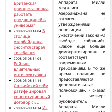
Аппарата Милли
Британская
меджлиса
принцесса пошла
Азербайджана не
работать
согласен с
продавщицей в
утверждениями
универмаг
оппозиции об
В
2008-05-08 14:04
ужесточении закона «О
столице
свободе собраний».
Азербайджана
«Закон еще больше
сносится старая
демократизирован и
телебашня
соответствует
2008-05-08 14:04
современным
Рейтинг
требованиям. В то же
влиятельных
время полиции не
интеллектуалов
предоставляются
2008-05-08 14:14
дополнительные
Латвийский сейм
полномочия», - сказал
ратифицировал
в четверг
конституционный
руководитель
договор с ЕС
Аппарата Милли
Из
2008-05-08 14:14