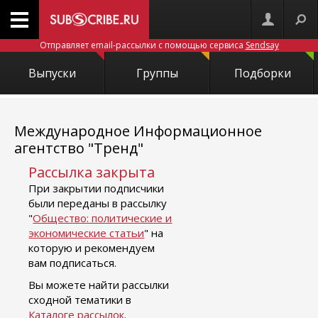
Отправляет email-рассылки с помощью сервиса
Sendsay
Выпуски
Группы
Подборки
Международное Информационное
агентство "Тренд"
Рассылка закрыта
При закрытии подписчики
были переданы в рассылку
"
Общество: политические и
экономические статьи
" на
которую и рекомендуем
вам подписаться.
Вы можете найти рассылки
сходной тематики в
Каталоге рассылок
.