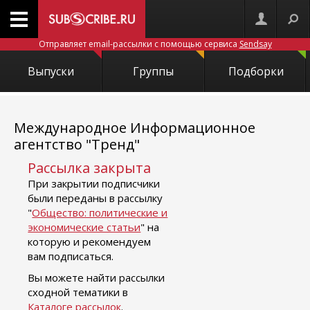
Отправляет email-рассылки с помощью сервиса
Sendsay
Выпуски
Группы
Подборки
Международное Информационное
агентство "Тренд"
Рассылка закрыта
При закрытии подписчики
были переданы в рассылку
"
Общество: политические и
экономические статьи
" на
которую и рекомендуем
вам подписаться.
Вы можете найти рассылки
сходной тематики в
Каталоге рассылок
.