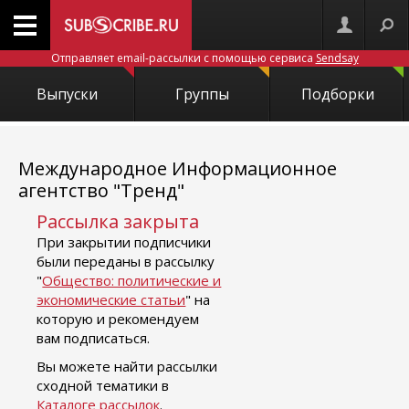
Отправляет email-рассылки с помощью сервиса
Sendsay
Выпуски
Группы
Подборки
Международное Информационное
агентство "Тренд"
Рассылка закрыта
При закрытии подписчики
были переданы в рассылку
"
Общество: политические и
экономические статьи
" на
которую и рекомендуем
вам подписаться.
Вы можете найти рассылки
сходной тематики в
Каталоге рассылок
.