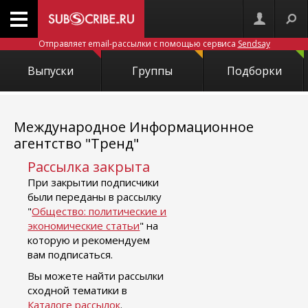
Отправляет email-рассылки с помощью сервиса
Sendsay
Выпуски
Группы
Подборки
Международное Информационное
агентство "Тренд"
Рассылка закрыта
При закрытии подписчики
были переданы в рассылку
"
Общество: политические и
экономические статьи
" на
которую и рекомендуем
вам подписаться.
Вы можете найти рассылки
сходной тематики в
Каталоге рассылок
.