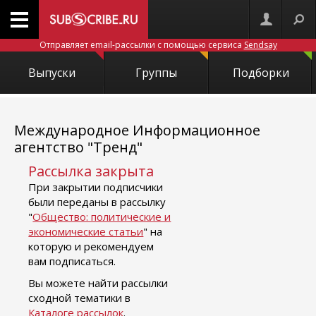
Отправляет email-рассылки с помощью сервиса
Sendsay
Выпуски
Группы
Подборки
Международное Информационное
агентство "Тренд"
Рассылка закрыта
При закрытии подписчики
были переданы в рассылку
"
Общество: политические и
экономические статьи
" на
которую и рекомендуем
вам подписаться.
Вы можете найти рассылки
сходной тематики в
Каталоге рассылок
.