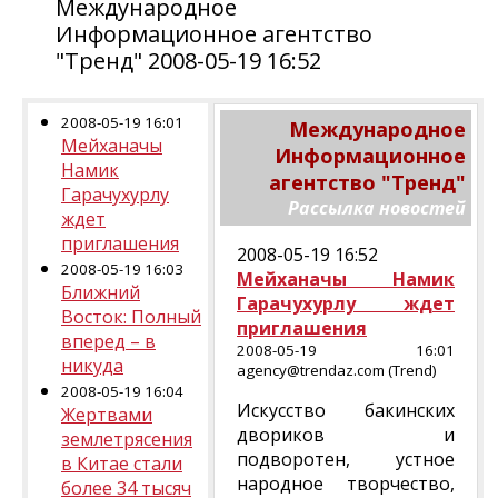
Международное
Информационное агентство
"Тренд" 2008-05-19 16:52
2008-05-19 16:01
Международное
Мейханачы
Информационное
Намик
агентство "Тренд"
Гарачухурлу
Рассылка новостей
ждет
приглашения
2008-05-19 16:52
2008-05-19 16:03
Мейханачы Намик
Ближний
Гарачухурлу ждет
Восток: Полный
приглашения
вперед – в
2008-05-19 16:01
никуда
agency@trendaz.com (Trend)
2008-05-19 16:04
Искусство бакинских
Жертвами
двориков и
землетрясения
подворотен, устное
в Китае стали
народное творчество,
более 34 тысяч