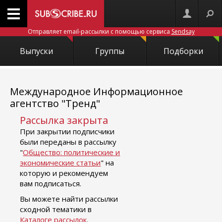
Отправляет email-рассылки с помощью сервиса
Sendsay
Выпуски
Группы
Подборки
Международное Информационное
агентство "Тренд"
Рассылка закрыта
При закрытии подписчики
были переданы в рассылку
"
Общество: политические и
экономические статьи
" на
которую и рекомендуем
вам подписаться.
Вы можете найти рассылки
сходной тематики в
Каталоге рассылок
.