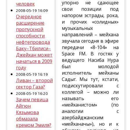
упорно не сдающее
человек
свои позиции под
2008-05-19 16:09
напором эстрады, рока,
Очередное
и прочих «солидных»
расширение
музыкальных
пропускной
направлений – мейхана
способности
звучала сегодня в эфире
нефтепровода
передачи «8-104» на
Баку–Тбилиси–
Space FM. В гостях у
Джейхан может
ведущего Насиба Нура
начаться в 2009
был молодой
году
исполнитель мейханы
2008-05-19 16:19
Садыг. Мы тут, кстати,
Ливан – второй
подискутировали с
сектор Газа?
коллегой – можно ли
2008-05-19 16:20
называть его
Зачем певица
«мейханистом» (по
Айгюн
аналогии с
Кязымова
азербайджанским
обмазала
«мейханачы»), но и к
кремом Эмиля?