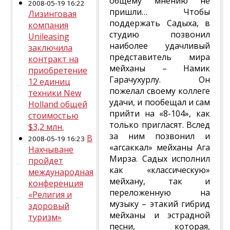
общему мнению не
2008-05-19 16:22
пришли… Чтобы
Лизинговая
поддержать Садыха, в
компания
студию позвонил
Unileasing
наиболее удачливый
заключила
представитель мира
контракт на
мейханы – Намик
приобретение
Гарачухурлу. Он
12 единиц
пожелал своему коллеге
техники New
удачи, и пообещал и сам
Holland общей
прийти на «8-104», как
стоимостью
только пригласят. Вслед
$3,2 млн.
за ним позвонил и
В
2008-05-19 16:23
«агсаккал» мейханы Ага
Нахчыване
Мирза. Садых исполнил
пройдет
как «классическую»
международная
мейхану, так и
конференция
переложенную на
«Религия и
музыку – этакий гибрид
здоровый
мейханы и эстрадной
туризм»
песни, которая,