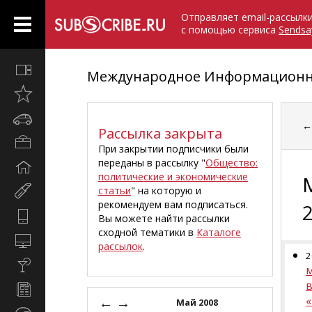
Отправляет email-рассылк
с помощью сервиса
Sendsa
Все
Международное Информационно
вместе
Открыто
недавно
Автомобили
Рассылка закрыта
Бизнес
При закрытии подписчики были
и
переданы в рассылку "
Общество:
Дом
карьера
политические и экономические
и
статьи
" на которую и
Мир
семья
рекомендуем вам подписаться.
женщины
Hi-
Вы можете найти рассылки
Tech
сходной тематики в
Каталоге
Компьютеры
рассылок
.
и
2
Культура,
интернет
стиль
в
Новости
жизни
←
→
и
Май 2008