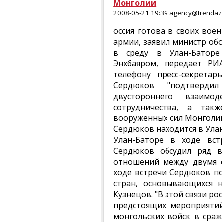
Монголии
2008-05-21 19:39 agency@trendaz.
оссия готова в своих вое
армии, заявил министр об
в среду в Улан-Батор
Энхбаяром, передает РИ
телефону пресс-секретар
Сердюков "подтверди
двустороннего взаимод
сотрудничества, а так
вооруженных сил Монголии
Сердюков находится в Ула
Улан-Баторе в ходе вс
Сердюков обсудил ряд в
отношений между двумя с
ходе встречи Сердюков п
стран, основывающихся н
Кузнецов. "В этой связи р
предстоящих мероприятий
монгольских войск в сраж