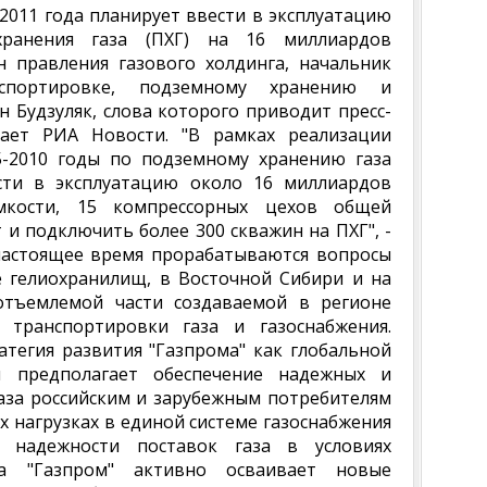
 2011 года планирует ввести в эксплуатацию
ранения газа (ПХГ) на 16 миллиардов
н правления газового холдинга, начальник
спортировке, подземному хранению и
н Будзуляк, слова которого приводит пресс-
дает РИА Новости. "В рамках реализации
-2010 годы по подземному хранению газа
сти в эксплуатацию около 16 миллиардов
мкости, 15 компрессорных цехов общей
и подключить более 300 скважин на ПХГ", -
 настоящее время прорабатываются вопросы
е гелиохранилищ, в Восточной Сибири и на
отъемлемой части создаваемой в регионе
 транспортировки газа и газоснабжения.
ратегия развития "Газпрома" как глобальной
и предполагает обеспечение надежных и
аза российским и зарубежным потребителям
х нагрузках в единой системе газоснабжения
я надежности поставок газа в условиях
са "Газпром" активно осваивает новые