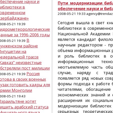
беспечение науки и
Пути модернизации биб
библиотеки в
обеспечение науки и би
современном
2008-05-21 19:33 agency@trendaz.
Азербайджане»
Сегодня вышла в свет кн
008-05-21 19:39
библиотеки в современном
Гидрометеорологические
Национальной Академии Н
анные за 1996-2006 годы
является кандидат филоло
В
008-05-21 19:39
научным редактором - пр
Сунженском районе
объема информационных ре
Ингушетии на
и роль библиотек в об
федеральной трассе
информационных техн
Кавказ" неизвестные
неотъемлемую часть об
обстреляли пост милиции
случае, наряду с тра
Россия
008-05-21 19:39
появляется ряд новых сов
отова в своих военных
формы подхода к работе б
узах готовить кадры для
читателями, обогащени
армии Монголии
экономических знаний и 
008-05-21 19:43
расширения их социальн
Израильтяне хотят
модернизации библиотек
ишить арабский статуса
серьезных теоретически
официального языка