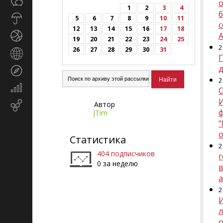
Общество
о
СМИ
1
2
3
4
Прогноз
5
6
7
8
9
10
11
погоды
12
13
14
15
16
17
18
Спорт
19
20
21
22
23
24
25
2
26
27
28
29
30
31
Страны
и
д
Туризм
регионы
2
Экономика
и
Автор
Email-
финансы
JTim
маркетинг
"
Статистика
2
404 подписчиков
г
0 за неделю
в
2
л