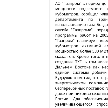
АО "Газпром" в период до
мощности подземного х
кубометров, сообщил чле
департамента по тран
использованию газа Богда
служба "Газпрома", пере
программы работ на 2005
"Газпром" планирует вве
кубометров активной е
мощностью более 530 МВт 
сказал он. Кроме того, в
создания ПХГ, в том числ
Дальнем Востоке как не
единой системы добычи,
Будзуляк отметил, что ст
энергетической компани
бесперебойных поставок г
даже при пиковых сезонны
России. Для обеспечени
увеличивающегося спро