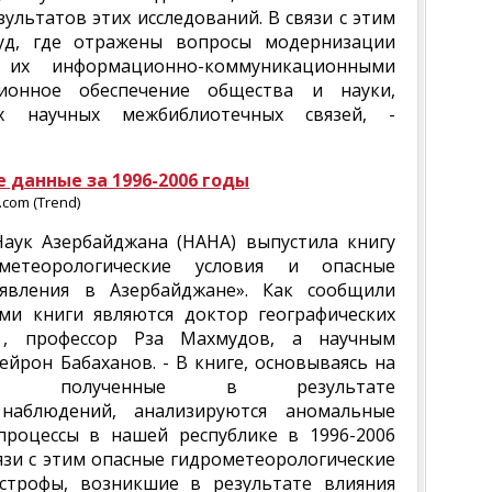
ультатов этих исследований. В связи с этим
уд, где отражены вопросы модернизации
е их информационно-коммуникационными
ционное обеспечение общества и науки,
х научных межбиблиотечных связей, -
данные за 1996-2006 годы
com (Trend)
аук Азербайджана (НАНА) выпустила книгу
метеорологические условия и опасные
 явления в Азербайджане». Как сообщили
ами книги являются доктор географических
, профессор Рза Махмудов, а научным
ейрон Бабаханов. - В книге, основываясь на
ые, полученные в результате
 наблюдений, анализируются аномальные
процессы в нашей республике в 1996-2006
язи с этим опасные гидрометеорологические
строфы, возникшие в результате влияния