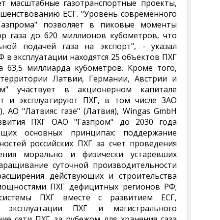
ет масштабные газотранспортные проекты,
ршенствованию ЕСГ. "Уровень современного
Газпрома" позволяет в пиковые моменты
ор газа до 620 миллионов кубометров, что
ной подачей газа на экспорт", - указал
Ф в эксплуатации находятся 25 объектов ПХГ
а 63,5 миллиарда кубометров. Кроме того,
 территории Латвии, Германии, Австрии и
ром" участвует в акционерном капитале
т и эксплуатируют ПХГ, в том числе ЗАО
), АО "Латвияс газе" (Латвия), Wingas GmbH
азвития ПХГ ОАО "Газпром" до 2030 года
ющих основных принципах: поддержание
ностей российских ПХГ за счет проведения
ения морально и физически устаревших
аращивание суточной производительности
расширения действующих и строительства
мощностями ПХГ дефицитных регионов РФ;
системы ПХГ вместе с развитием ЕСГ,
в эксплуатации ПХГ и магистрального
ние сети ПХГ за рубежом для хранения газа