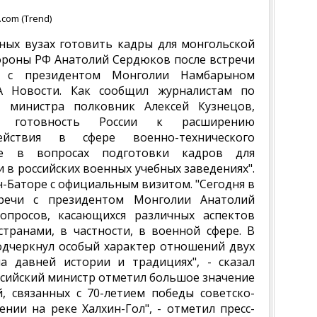
com (Trend)
нных вузах готовить кадры для монгольской
ороны РФ Анатолий Сердюков после встречи
е с президентом Монголии Намбарыном
А Новости. Как сообщил журналистам по
ь министра полковник Алексей Кузнецов,
л готовность России к расширению
ействия в сфере военно-технического
же в вопросах подготовки кадров для
 в российских военных учебных заведениях".
н-Баторе с официальным визитом. "Сегодня в
тречи с президентом Монголии Анатолий
опросов, касающихся различных аспектов
транами, в частности, в военной сфере. В
одчеркнул особый характер отношений двух
а давней истории и традициях", - сказал
оссийский министр отметил большое значение
, связанных с 70-летием победы советско-
ении на реке Халхин-Гол", - отметил пресс-