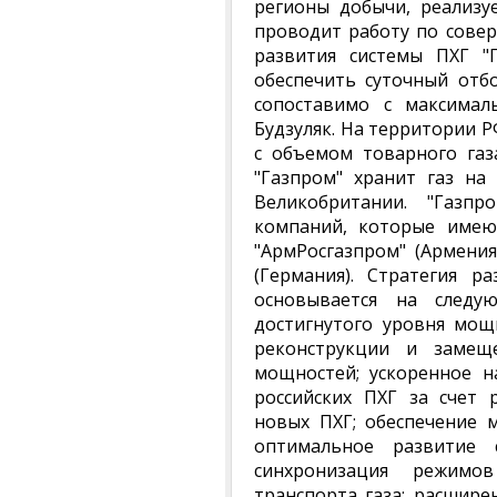
регионы добычи, реализу
проводит работу по сове
развития системы ПХГ "
обеспечить суточный отб
сопоставимо с максималь
Будзуляк. На территории Р
с объемом товарного газ
"Газпром" хранит газ на
Великобритании. "Газп
компаний, которые имею
"АрмРосгазпром" (Армения
(Германия). Стратегия р
основывается на следу
достигнутого уровня мощ
реконструкции и замещ
мощностей; ускоренное н
российских ПХГ за счет 
новых ПХГ; обеспечение 
оптимальное развитие 
синхронизация режимо
транспорта газа; расшире