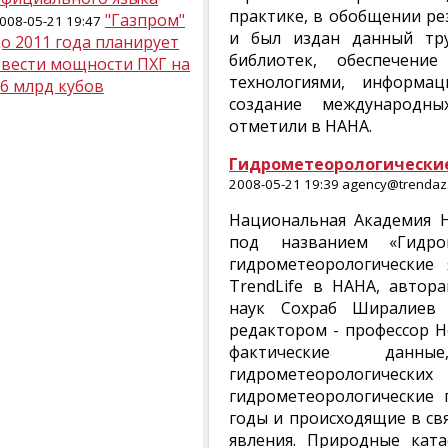
практике, в обобщении рез
"Газпром"
008-05-21 19:47
и был издан данный тр
о 2011 года планирует
библиотек, обеспечени
ввести мощности ПХГ на
технологиями, информа
6 млрд кубов
создание международны
отметили в НАНА.
Гидрометеорологические 
2008-05-21 19:39 agency@trendaz.
Национальная Академия Н
под названием «Гидро
гидрометеорологические
TrendLife в НАНА, автор
наук Сохраб Ширалиев 
редактором - профессор Н
фактические данн
гидрометеорологических
гидрометеорологические 
годы и происходящие в св
явления. Природные ката