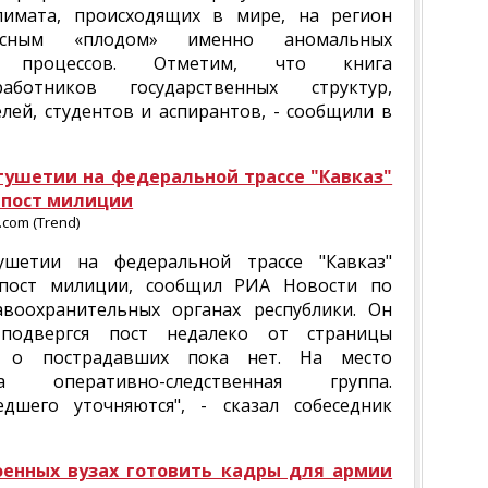
лимата, происходящих в мире, на регион
ексным «плодом» именно аномальных
ких процессов. Отметим, что книга
ботников государственных структур,
елей, студентов и аспирантов, - сообщили в
гушетии на федеральной трассе "Кавказ"
 пост милиции
com (Trend)
ушетии на федеральной трассе "Кавказ"
 пост милиции, сообщил РИА Новости по
воохранительных органах республики. Он
 подвергся пост недалеко от страницы
ий о пострадавших пока нет. На место
а оперативно-следственная группа.
дшего уточняются", - сказал собеседник
военных вузах готовить кадры для армии