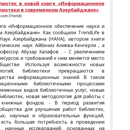
лиотек в новой книге «Информационное
блиотеки в современном Азербайджане»
com (Trend)
ига «Информационное обеспечение науки и
 Азербайджане». Как сообщили TrendLife в
аук Азербайджана (НАНА), автором книги
гических наук Айбениз Алиева-Кенгерли , а
офессор Абузар Халафов . - С увеличением
сурсов и требований к ним меняется место
ществе. Используя возможности новых
ологий, библиотеки превращаются в
щества информационных знаний. В таком
диционными библиотечными процессами
ременных видов библиотечных услуг, новые
иблиотек, новая методология для работы с
е книжных фондов. - В период развития
общества для улучшения работ библиотек,
ых, научных и образовательных функций,
 есть большая потребность в проведении
х, научных исследований, основанных на