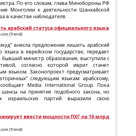
нистра. По его словам, глава Минобороны РФ
ние Монголии к деятельности Шанхайской
а в качестве наблюдателя.
ть арабский статуса официального языка
com (Trend)
Ликуд" внесла предложение лишить арабский
о языка в еврейском государстве, передает
, бывший министр образования, выступила с
ативой, согласно которой иврит станет
м языком. Законопроект предусматривает
"вторичных" следующим языкам: арабскому,
сообщает Media International Group. Пока
и шансы на принятие подобного закона, но
ых израильских партий выразили свою
планирует ввести мощности ПХГ на 16 млрд
com (Trend)