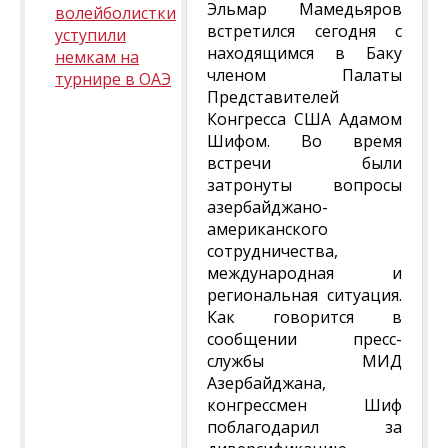
Эльмар Мамедьяров
волейболистки
встретился сегодня с
уступили
находящимся в Баку
немкам на
членом Палаты
турнире в ОАЭ
Представителей
Конгресса США Адамом
Шифом. Во время
встречи были
затронуты вопросы
азербайджано-
американского
сотрудничества,
международная и
региональная ситуация.
Как говорится в
сообщении пресс-
службы МИД
Азербайджана,
конгрессмен Шиф
поблагодарил за