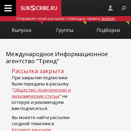
Отправляет email-рассылки с помощью сервиса
Sendsay
Выпуски
Группы
Подборки
Международное Информационное
агентство "Тренд"
Рассылка закрыта
При закрытии подписчики
были переданы в рассылку
"
Общество: политические и
экономические статьи
" на
которую и рекомендуем
вам подписаться.
Вы можете найти рассылки
сходной тематики в
Каталоге рассылок
.