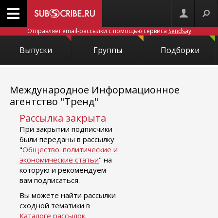
Отправляет email-рассылки с помощью сервиса
Sendsay
Выпуски
Группы
Подборки
Международное Информационное
агентство "Тренд"
Рассылка закрыта
При закрытии подписчики
были переданы в рассылку
"
Общество: политические и
экономические статьи
" на
которую и рекомендуем
вам подписаться.
Вы можете найти рассылки
сходной тематики в
Каталоге рассылок
.