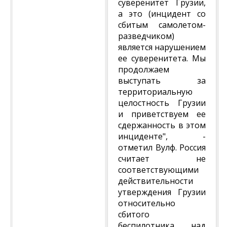
суверенитет Грузии,
а это (инцидент со
сбитым самолетом-
разведчиком)
является нарушением
ее суверенитета. Мы
продолжаем
выступать за
территориальную
целостность Грузии
и приветствуем ее
сдержанность в этом
инциденте", -
отметил Вулф. Россия
считает не
соответствующими
действительности
утверждения Грузии
относительно
сбитого
беспилотника над