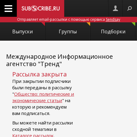
Отправляет email-рассылки с помощью сервиса
Sendsay
Выпуски
Группы
Подборки
Международное Информационное
агентство "Тренд"
Рассылка закрыта
При закрытии подписчики
были переданы в рассылку
"
Общество: политические и
экономические статьи
" на
которую и рекомендуем
вам подписаться.
Вы можете найти рассылки
сходной тематики в
Каталоге рассылок
.