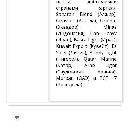
нефти, добываемой
странами картеля:
Saharan Blend (Алжир),
Girassol (Ангола); Oriente
(Эквадор); Minas
(Индонезия), Iran Heavy
(Иран), Basra Light (Ирак),
Kuwait Export (Кувейт), Es
Sider (Ливия), Bonny Light
(Нигерия), Qatar Marine
(Катар), Arab Light
(Саудовская Аравия),
Murban (ОАЭ) и BCF 17
(Венесуэла).