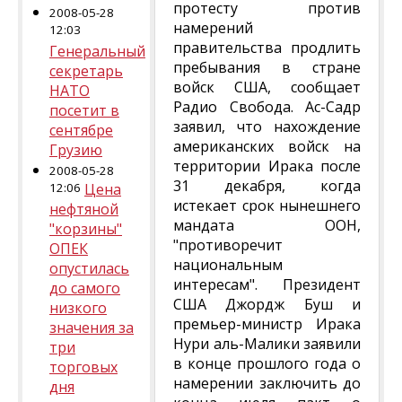
протесту против
2008-05-28
намерений
12:03
правительства продлить
Генеральный
пребывания в стране
секретарь
войск США, сообщает
НАТО
Радио Свобода. Ас-Садр
посетит в
заявил, что нахождение
сентябре
американских войск на
Грузию
территории Ирака после
2008-05-28
31 декабря, когда
12:06
Цена
истекает срок нынешнего
нефтяной
мандата ООН,
"корзины"
"противоречит
ОПЕК
национальным
опустилась
интересам". Президент
до самого
США Джордж Буш и
низкого
премьер-министр Ирака
значения за
Нури аль-Малики заявили
три
в конце прошлого года о
торговых
намерении заключить до
дня