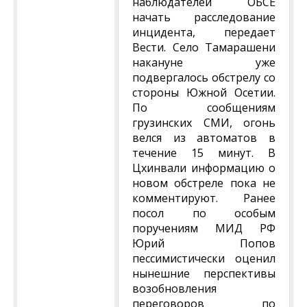
наблюдателей ОБСЕ
начать расследование
инцидента, передает
Вести. Село Тамарашени
накануне уже
подвергалось обстрелу со
стороны Южной Осетии.
По сообщениям
грузинских СМИ, огонь
велся из автоматов в
течение 15 минут. В
Цхинвали информацию о
новом обстреле пока не
комментируют. Ранее
посол по особым
поручениям МИД РФ
Юрий Попов
пессимистически оценил
нынешние перспективы
возобновления
переговоров по