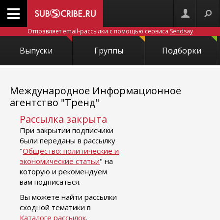
Отправляет email-рассылки с помощью сервиса
Sendsay
Выпуски
Группы
Подборки
Международное Информационное
агентство "Тренд"
Рассылка закрыта
При закрытии подписчики
были переданы в рассылку
"
Общество: политические и
экономические статьи
" на
которую и рекомендуем
вам подписаться.
Вы можете найти рассылки
сходной тематики в
Каталоге рассылок
.