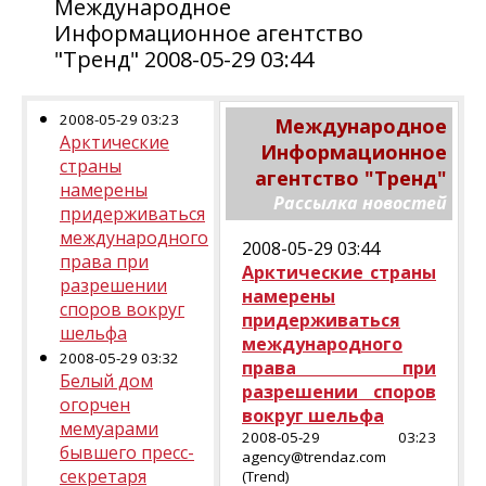
Международное
Информационное агентство
"Тренд" 2008-05-29 03:44
2008-05-29 03:23
Международное
Арктические
Информационное
страны
агентство "Тренд"
намерены
Рассылка новостей
придерживаться
международного
2008-05-29 03:44
права при
Арктические страны
разрешении
намерены
споров вокруг
придерживаться
шельфа
международного
2008-05-29 03:32
права при
Белый дом
разрешении споров
огорчен
вокруг шельфа
мемуарами
2008-05-29 03:23
бывшего пресс-
agency@trendaz.com
секретаря
(Trend)