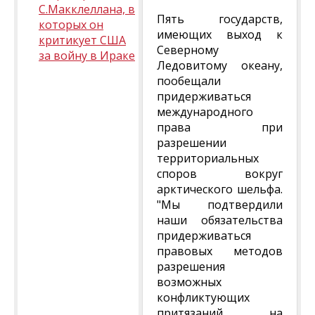
С.Макклеллана, в
Пять государств,
которых он
имеющих выход к
критикует США
Северному
за войну в Ираке
Ледовитому океану,
пообещали
придерживаться
международного
права при
разрешении
территориальных
споров вокруг
арктического шельфа.
"Мы подтвердили
наши обязательства
придерживаться
правовых методов
разрешения
возможных
конфликтующих
притязаний на