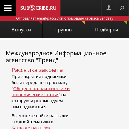
Отправляет email-рассылки с помощью сервиса
Sendsay
Выпуски
Группы
Подборки
Международное Информационное
агентство "Тренд"
Рассылка закрыта
При закрытии подписчики
были переданы в рассылку
"
Общество: политические и
экономические статьи
" на
которую и рекомендуем
вам подписаться.
Вы можете найти рассылки
сходной тематики в
Каталоге рассылок
.