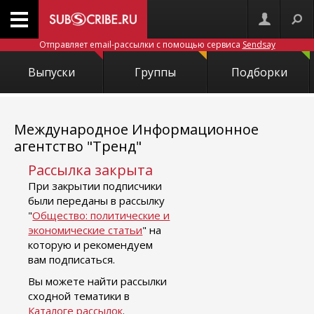
Отправляет email-рассылки с помощью сервиса
Sendsay
Выпуски
Группы
Подборки
Международное Информационное
агентство "Тренд"
Рассылка закрыта
При закрытии подписчики
были переданы в рассылку
"
Общество: политические и
экономические статьи
" на
которую и рекомендуем
вам подписаться.
Вы можете найти рассылки
сходной тематики в
Каталоге рассылок
.