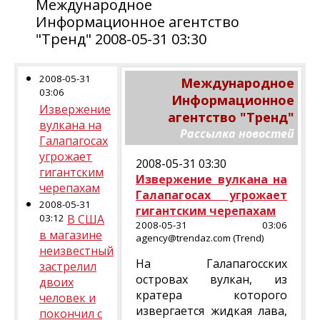
Международное
Информационное агентство
"Тренд" 2008-05-31 03:30
2008-05-31
Международное
03:06
Информационное
Извержение
агентство "Тренд"
вулкана на
Рассылка новостей
Галапагосах
угрожает
2008-05-31 03:30
гигантским
Извержение вулкана на
черепахам
Галапагосах угрожает
2008-05-31
гигантским черепахам
03:12
В США
2008-05-31 03:06
в магазине
agency@trendaz.com (Trend)
неизвестный
На Галапагосских
застрелил
островах вулкан, из
двоих
кратера которого
человек и
извергается жидкая лава,
покончил с