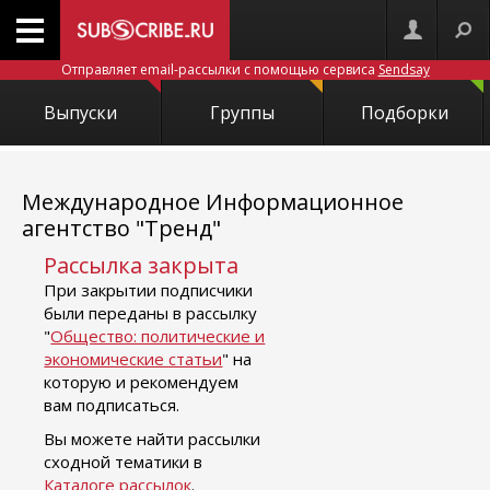
Отправляет email-рассылки с помощью сервиса
Sendsay
Выпуски
Группы
Подборки
Международное Информационное
агентство "Тренд"
Рассылка закрыта
При закрытии подписчики
были переданы в рассылку
"
Общество: политические и
экономические статьи
" на
которую и рекомендуем
вам подписаться.
Вы можете найти рассылки
сходной тематики в
Каталоге рассылок
.