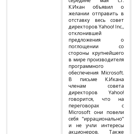
середине мая с.г.
К.Икан объявил о
желании отправить в
отставку весь совет
директоров Yahoo! Inc.,
отклонившей
предложения о
поглощении со
стороны крупнейшего
в мире производителя
программного
обеспечения Microsoft.
В письме К.Икана
членам совета
директоров Yahoo!
говорится, что на
переговорах с
Microsoft они повели
себя "иррационально"
и не учли интересы
акционеров. Также