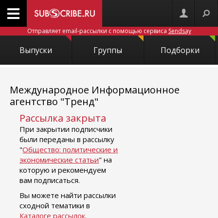
Отправляет email-рассылки с помощью сервиса
Sendsay
Выпуски
Группы
Подборки
Международное Информационное
агентство "Тренд"
Рассылка закрыта
При закрытии подписчики
были переданы в рассылку
"
Общество: политические и
экономические статьи
" на
которую и рекомендуем
вам подписаться.
Вы можете найти рассылки
сходной тематики в
Каталоге рассылок
.